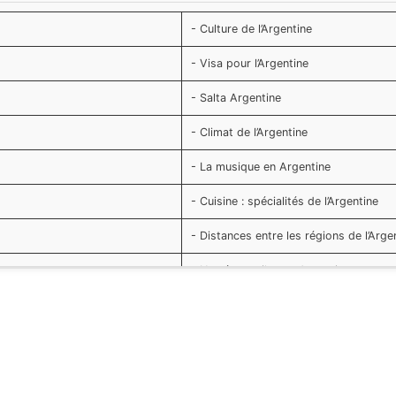
-
Culture de l’Argentine
-
Visa pour l’Argentine
-
Salta Argentine
-
Climat de l’Argentine
-
La musique en Argentine
-
Cuisine : spécialités de l’Argentine
-
Distances entre les régions de l’Arge
-
Numéros utiles en Argentine
-
Sécurité en Argentine
-
Le Peso argentin monnaie de l’Argent
-
Agenda de l’Argentine