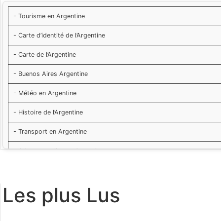
-
Tourisme en Argentine
-
Carte d’identité de l’Argentine
-
Carte de l’Argentine
-
Buenos Aires Argentine
-
Météo en Argentine
-
Histoire de l’Argentine
-
Transport en Argentine
-
Adresses utiles en Argentine
-
Santé et vaccins pour l’Argentine
Les plus Lus
-
Décalage horaire avec l’Argentine
-
Le Change en Argentine