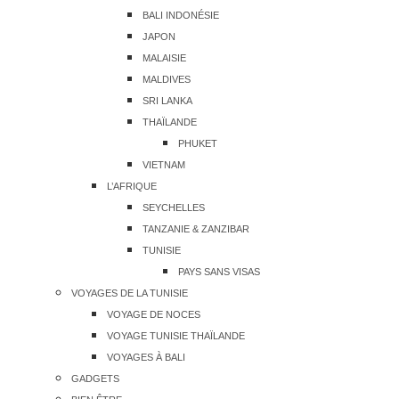
BALI INDONÉSIE
JAPON
MALAISIE
MALDIVES
SRI LANKA
THAÏLANDE
PHUKET
VIETNAM
L’AFRIQUE
SEYCHELLES
TANZANIE & ZANZIBAR
TUNISIE
PAYS SANS VISAS
VOYAGES DE LA TUNISIE
VOYAGE DE NOCES
VOYAGE TUNISIE THAÏLANDE
VOYAGES À BALI
GADGETS