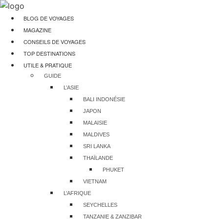
Aller
au
BLOG DE VOYAGES
contenu
MAGAZINE
CONSEILS DE VOYAGES
TOP DESTINATIONS
UTILE & PRATIQUE
GUIDE
L’ASIE
BALI INDONÉSIE
JAPON
MALAISIE
MALDIVES
SRI LANKA
THAÏLANDE
PHUKET
VIETNAM
L’AFRIQUE
SEYCHELLES
TANZANIE & ZANZIBAR