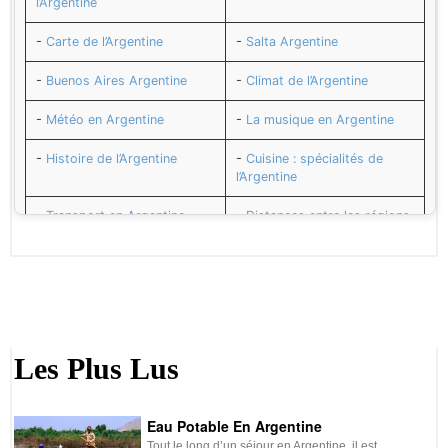
l’Argentine
-
Carte de l’Argentine
-
Salta Argentine
-
Buenos Aires Argentine
-
Climat de l’Argentine
-
Météo en Argentine
-
La musique en Argentine
-
Histoire de l’Argentine
-
Cuisine : spécialités de
l’Argentine
-
Transport en Argentine
-
Distances entre les régions
de l’Argentine
-
Adresses utiles en
-
Numéros utiles en
Argentine
Argentine
-
Santé et vaccins pour
-
Sécurité en Argentine
l’Argentine
Les Plus Lus
-
Le Peso argentin monnaie
-
Le Change en Argentine
de l’Argentine
Eau Potable En Argentine
-
Agenda de l’Argentine
-
Budget de voyage en
Tout le long d’un séjour en Argentine, il est