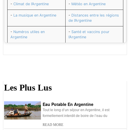
-
Climat de l’Argentine
-
Météo en Argentine
-
La musique en Argentine
-
Distances entre les régions
de l’Argentine
-
Numéros utiles en
-
Santé et vaccins pour
Argentine
l’Argentine
-
Sécurité en Argentine
-
Histoire de l’Argentine
-
Cuisine : spécialités de
-
Transport en Argentine
l’Argentine
-
Adresses utiles en
-
Le Peso argentin monnaie
Argentine
de l’Argentine
Les Plus Lus
-
Le Change en Argentine
-
Agenda de l’Argentine
Eau Potable En Argentine
-
Décalage horaire avec
-
Budget de voyage en
l’Argentine
Argentine
Tout le long d’un séjour en Argentine, il est
formellement interdit de boire de l’eau du
-
Électricité et prises en
-
Durée du vol pour
READ MORE
Argentine
l’Argentine