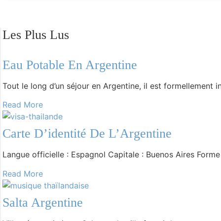
-
Sécurité en Argentine
Les Plus Lus
-
Décalage horaire avec l’Argentine
-
Agenda de l’Argentine
Eau Potable En Argentine
-
Électricité et prises en Argentine
Tout le long d’un séjour en Argentine, il est formellement i
-
Voyage en Argentine sur mesure
Read More
-
Durée du vol pour l’Argentine
Carte D’identité De L’Argentine
-
Hôtel pas cher Argentine
-
Shopping en Argentine
Langue officielle : Espagnol Capitale : Buenos Aires Forme 
-
Quand partir en voyage en Argentine ?
Read More
Salta Argentine