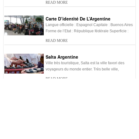
READ MORE
-
Électricité et prises en
-
Eau potable en Argentine
Argentine
Carte D’identité De L’Argentine
-
Voyage en Argentine sur
-
Agence de voyage en
Langue officielle : Espagnol Capitale : Buenos Aires
mesure
Argentine
Forme de l’Etat : République fédérale Superficie :
-
Durée du vol pour
-
Location de voiture en
READ MORE
l’Argentine
Argentine
Salta Argentine
-
Hôtel pas cher Argentine
-
Vol pas cher Argentine
Ville très touristique, Salta est la ville favori des
-
Shopping en Argentine
-
Site UNESCO de l’Argentine
voyageurs du monde entier. Très belle ville,
READ MORE
-
Quand partir en voyage en
Argentine ?
Cuisine : Spécialités De L’Argentine
La cuisine de L’Argentine est très appréciée par les
voyageurs du monde entier. Très délicieuse, la
READ MORE