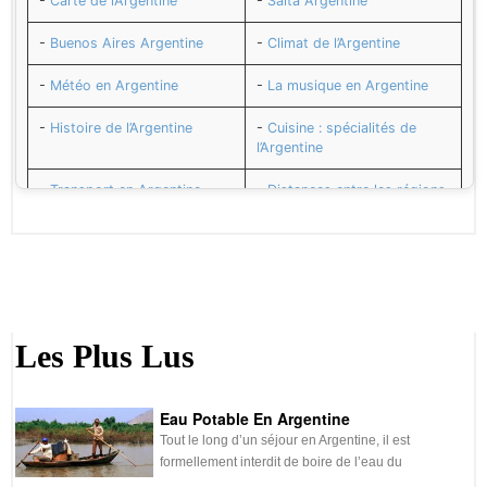
-
Carte de l’Argentine
-
Salta Argentine
-
Buenos Aires Argentine
-
Climat de l’Argentine
-
Météo en Argentine
-
La musique en Argentine
-
Histoire de l’Argentine
-
Cuisine : spécialités de
l’Argentine
-
Transport en Argentine
-
Distances entre les régions
de l’Argentine
-
Adresses utiles en
-
Numéros utiles en
Argentine
Argentine
-
Santé et vaccins pour
-
Sécurité en Argentine
l’Argentine
Les Plus Lus
-
Décalage horaire avec
-
Le Peso argentin monnaie
l’Argentine
de l’Argentine
Eau Potable En Argentine
-
Le Change en Argentine
-
Budget de voyage en
Tout le long d’un séjour en Argentine, il est
Argentine
formellement interdit de boire de l’eau du