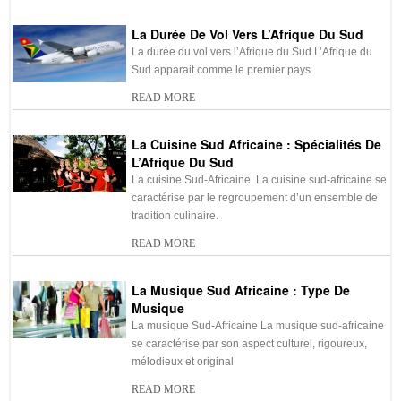
-
Le tourisme en Afrique du
-
Adresses utiles en Afrique
Sud : Les sites Touristiques
du Sud
La Durée De Vol Vers L’Afrique Du Sud
La durée du vol vers l’Afrique du Sud L’Afrique du
-
Les distances entres villes
-
L’Afrique du Sud et le Visa :
Sud apparait comme le premier pays
en Afrique du Sud
Formalités à accomplir
READ MORE
-
Eau potable et eau minérale
-
La durée de vol vers
l’Afrique du Sud
La Cuisine Sud Africaine : Spécialités De
L’Afrique Du Sud
-
Électricité et prises en
-
Le budget de voyage en
La cuisine Sud-Africaine La cuisine sud-africaine se
Afrique du Sud
Afrique du Sud : Le Montant
à prévoir
caractérise par le regroupement d’un ensemble de
tradition culinaire.
-
Le Change en Afrique du
-
La Monnaie Sud-Africaine:
READ MORE
Sud
le Rand
-
Sécurité en Afrique du Sud
-
Décalage horaire avec
La Musique Sud Africaine : Type De
l’Afrique du Sud
Musique
La musique Sud-Africaine La musique sud-africaine
-
Santé en Afrique du Sud :
-
L’Afrique du Sud & sa
se caractérise par son aspect culturel, rigoureux,
Les mesures à prendre
Culture
mélodieux et original
-
Se déplacer en Afrique du
-
Météo de l’Afrique du Sud
READ MORE