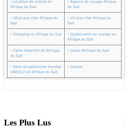
-
Location de voiture en
-
Agence de voyage Afrique
Afrique du Sud
du Sud
-
Hôtel pas cher Afrique du
-
Vol pas cher Afrique du
Sud
Sud
-
Shopping en Afrique du Sud
-
Quand partir en voyage en
Afrique du Sud
-
Carte d’identité de l’Afrique
-
Carte d’Afrique du Sud
du Sud
-
Sites du patrimoine mondial
-
Durban
UNESCO en Afrique du Sud
-
Prétoria
-
Johannesburg
-
Cape Town
-
L’Afrique du Sud et son
Histoire
-
Afrique du Sud et son
-
Numéros utiles en Afrique
Agenda : Cérémonie Sud-
du Sud
Les Plus Lus
Africaine