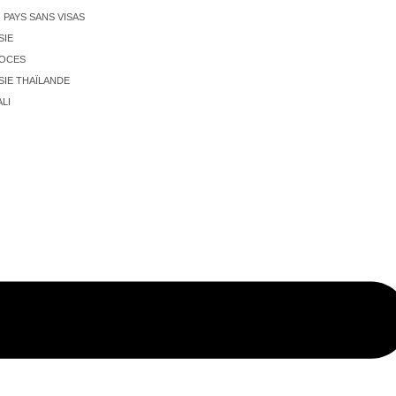
PAYS SANS VISAS
SIE
NOCES
SIE THAÏLANDE
LI