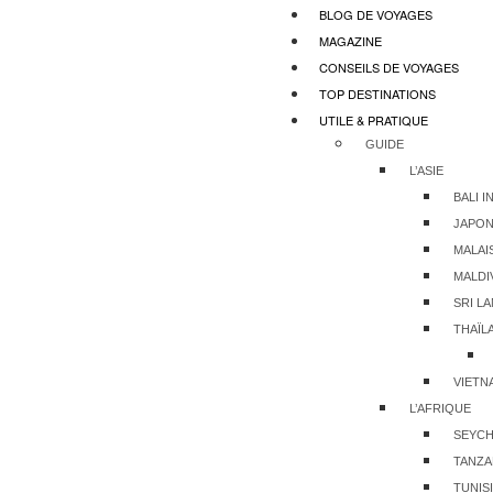
BLOG DE VOYAGES
MAGAZINE
CONSEILS DE VOYAGES
TOP DESTINATIONS
UTILE & PRATIQUE
GUIDE
L’ASIE
BALI 
JAPO
MALAI
MALDI
SRI L
THAÏL
VIETN
L’AFRIQUE
SEYCH
TANZA
TUNIS