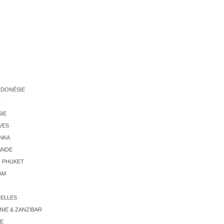
INDONÉSIE
N
SIE
VES
ANKA
ANDE
PHUKET
AM
ELLES
NIE & ZANZIBAR
IE