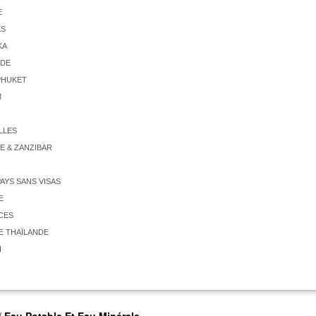
E
ES
KA
NDE
PHUKET
M
LLES
E & ZANZIBAR
PAYS SANS VISAS
E
CES
E THAÏLANDE
I