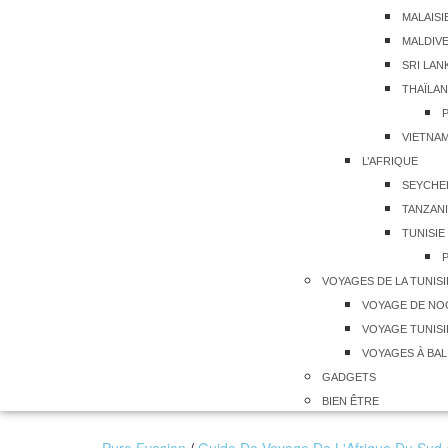
MALAISI
MALDIV
SRI LAN
THAÏLA
VIETNA
L’AFRIQUE
SEYCHE
TANZANI
TUNISIE
VOYAGES DE LA TUNISI
VOYAGE DE NO
VOYAGE TUNISI
VOYAGES À BAL
GADGETS
BIEN ÊTRE