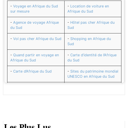
-
Voyage en Afrique du Sud
-
Location de voiture en
sur mesure
Afrique du Sud
-
Agence de voyage Afrique
-
Hôtel pas cher Afrique du
du Sud
Sud
-
Vol pas cher Afrique du Sud
-
Shopping en Afrique du
Sud
-
Quand partir en voyage en
-
Carte d’identité de l’Afrique
Afrique du Sud
du Sud
-
Carte d’Afrique du Sud
-
Sites du patrimoine mondial
UNESCO en Afrique du Sud
-
Durban
-
Prétoria
-
Cape Town
-
L’Afrique du Sud et son
Histoire
-
Le tourisme en Afrique du
-
Afrique du Sud et son
Sud : Les sites Touristiques
Agenda : Cérémonie Sud-
Les Plus Lus
Africaine