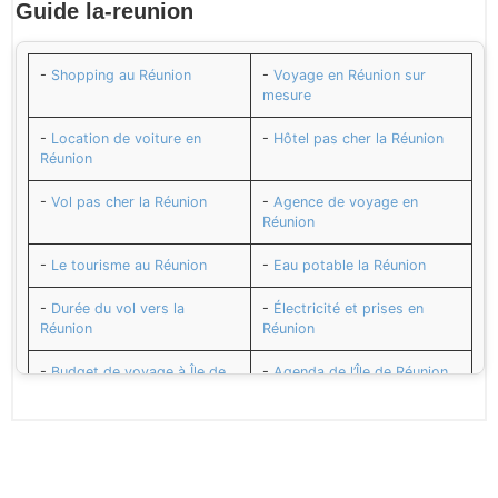
Guide
la-reunion
-
Shopping au Réunion
-
Voyage en Réunion sur
mesure
-
Location de voiture en
-
Hôtel pas cher la Réunion
Réunion
-
Vol pas cher la Réunion
-
Agence de voyage en
Réunion
-
Le tourisme au Réunion
-
Eau potable la Réunion
-
Durée du vol vers la
-
Électricité et prises en
Réunion
Réunion
-
Budget de voyage à Île de
-
Agenda de l’Île de Réunion
Réunion
-
L’euro Monnaie de la
-
Sécurité la Réunion
Réunion