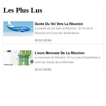
-
Décalage horaires avec la
-
Santé et vaccins pour la
Réunion
Réunion
Les Plus Lus
-
Numéros utiles la Réunion
-
Adresses utiles la Réunion
-
Distances entres villes de la
-
Transport en Réunion
Durée Du Vol Vers La Réunion
Réunion
La durée de vol avec la Réunion Si l’ile de la
Réunion est l’une des destinations
-
La musique réunionnaise
-
La cuisine réunionnaise :
READ MORE
spécialités de la Réunion
-
La culture au Réunion
-
Histoire de la Réunion
L’euro Monnaie De La Réunion
La monnaie de Réunion Il n’y a pas d’inquiétude à
-
Météo de la Réunion
-
Climat de la Réunion
avoir au niveau de la Monnaie
-
Saint Denis la Réunion
-
Carte de la Réunion
READ MORE
-
Visa pour la Réunion
-
Carte d’identité de la
Visa Pour La Réunion
Réunion
Les formalités d’obtention du visa pour la Réunion
Voyager vers la Réunion ne nécessite pas vraiment
grand chose.Pour
READ MORE