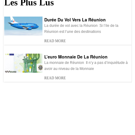
Les Plus Lus
-
Adresses utiles la Réunion
-
Distances entres villes de la
Réunion
Durée Du Vol Vers La Réunion
-
Transport en Réunion
-
La musique réunionnaise
La durée de vol avec la Réunion Si l’ile de la
Réunion est l’une des destinations
-
La cuisine réunionnaise :
-
La culture au Réunion
spécialités de la Réunion
READ MORE
-
Histoire de la Réunion
-
Météo de la Réunion
L’euro Monnaie De La Réunion
La monnaie de Réunion Il n’y a pas d’inquiétude à
-
Climat de la Réunion
-
Saint Gilles Les Bains la
avoir au niveau de la Monnaie
Réunion
READ MORE
-
Saint Denis la Réunion
-
Carte de la Réunion
Visa Pour La Réunion
-
Visa pour la Réunion
-
Carte d’identité de la
Réunion
Les formalités d’obtention du visa pour la Réunion
Voyager vers la Réunion ne nécessite pas vraiment
grand chose.Pour
READ MORE