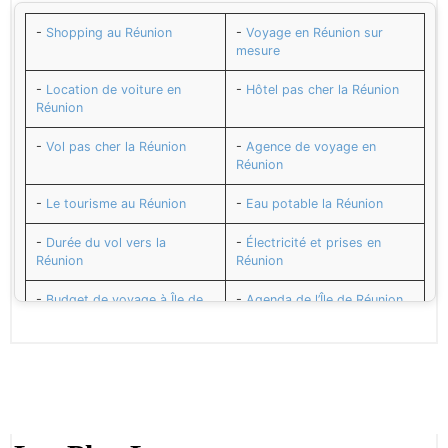
-
Shopping au Réunion
-
Voyage en Réunion sur
mesure
-
Location de voiture en
-
Hôtel pas cher la Réunion
Réunion
-
Vol pas cher la Réunion
-
Agence de voyage en
Réunion
-
Le tourisme au Réunion
-
Eau potable la Réunion
-
Durée du vol vers la
-
Électricité et prises en
Réunion
Réunion
-
Budget de voyage à Île de
-
Agenda de l’Île de Réunion
Réunion
-
L’euro Monnaie de la
-
Sécurité la Réunion
Réunion
-
Décalage horaires avec la
-
Santé et vaccins pour la
Réunion
Réunion