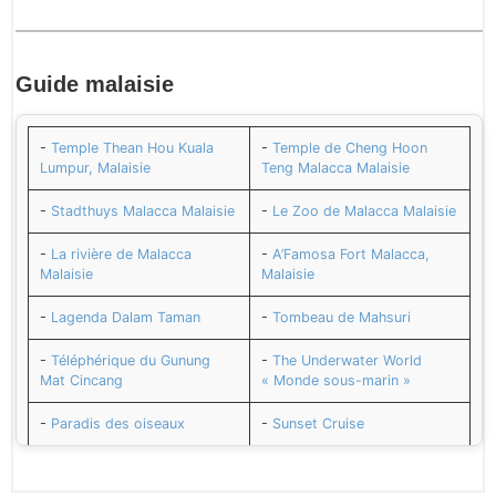
Guide
malaisie
-
Temple Thean Hou Kuala
-
Temple de Cheng Hoon
Lumpur, Malaisie
Teng Malacca Malaisie
-
Stadthuys Malacca Malaisie
-
Le Zoo de Malacca Malaisie
-
La rivière de Malacca
-
A’Famosa Fort Malacca,
Malaisie
Malaisie
-
Lagenda Dalam Taman
-
Tombeau de Mahsuri
-
Téléphérique du Gunung
-
The Underwater World
Mat Cincang
« Monde sous-marin »
-
Paradis des oiseaux
-
Sunset Cruise
-
Galeria Perdana
-
Dataran lang