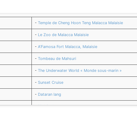
-
Temple de Cheng Hoon Teng Malacca Malaisie
-
Le Zoo de Malacca Malaisie
-
A’Famosa Fort Malacca, Malaisie
-
Tombeau de Mahsuri
-
The Underwater World « Monde sous-marin »
-
Sunset Cruise
-
Dataran lang
-
Bird Park
-
Menara KL Tower
-
Chinatown