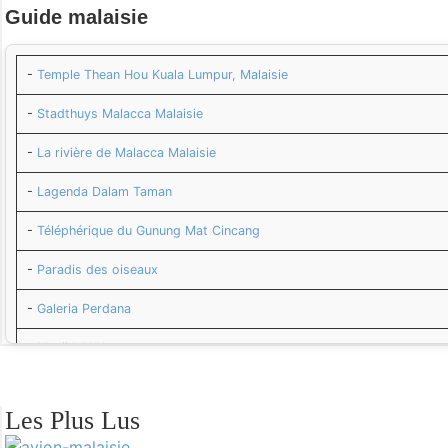
Guide
malaisie
-
Temple Thean Hou Kuala Lumpur, Malaisie
-
Stadthuys Malacca Malaisie
-
La rivière de Malacca Malaisie
-
Lagenda Dalam Taman
-
Téléphérique du Gunung Mat Cincang
-
Paradis des oiseaux
-
Galeria Perdana
-
Masjid Al Hana
-
Grotte de Batu
Les Plus Lus
-
Masjid Negara