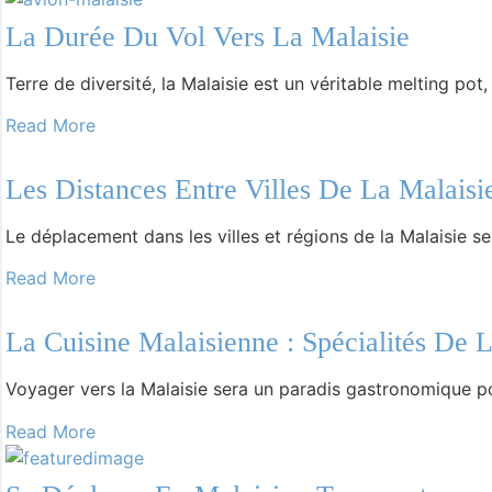
-
The Central Market
La Durée Du Vol Vers La Malaisie
-
Itinéraire
Terre de diversité, la Malaisie est un véritable melting po
-
Parc de Taman Negara
Read More
-
Location de voiture en Malaisie
Les Distances Entre Villes De La Malaisi
-
Hôtel pas cher Malaisie
-
Shopping en Malaisie
Le déplacement dans les villes et régions de la Malaisie se 
-
Quand partir en voyage en Malaisie ?
Read More
-
Sites du patrimoine mondial UNESCO en Malaisie
La Cuisine Malaisienne : Spécialités De 
-
Cameron Highlands
Voyager vers la Malaisie sera un paradis gastronomique p
-
Île de Perhentian Malaisie
Read More
-
L’île de Penang Malaisie
-
Le tourisme en Malaisie