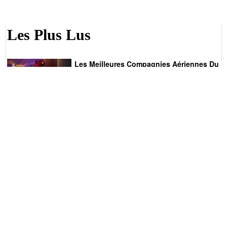
Les Plus Lus
Les Meilleures Compagnies Aériennes Du
Monde
Une tradition a été officiellement établie ; les World
Airline Awards sont devenus une référence
internationale
READ MORE
Le Secret De La Construction Des
Pyramides D’Egypte, Résolu Par Un
Facteur Français ?
Un ex facteur français affirme qu’il a découvert le
mystère de la construction des pyramides d’Egypte.
READ MORE