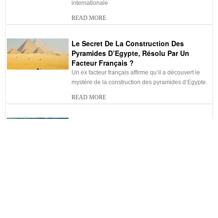
internationale
READ MORE
Le Secret De La Construction Des
Pyramides D’Egypte, Résolu Par Un
Facteur Français ?
Un ex facteur français affirme qu’il a découvert le
mystère de la construction des pyramides d’Egypte.
READ MORE
Découvrez La Plage La Plus Propre Au
Monde
Nombreux sont ceux qui disent que la plage
Whitehaven, de l’ile australienne Whitesunday est
d’une beauté
READ MORE
L’attraction La Plus Sale Au Monde !
Œuvre d’art selon uns, monument de rudesse selon