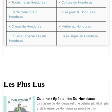
-
Tourisme au Honduras
-
Culture du Honduras
-
Carte d’identité du
-
Visa pour le Honduras
Honduras
-
Climat du Honduras
-
Météo au Honduras
-
Cuisine : spécialités du
-
La musique au Honduras
Honduras
-
Carte du Honduras
-
Histoire du Honduras
-
Transport au Honduras
-
Distances entre les régions
du Honduras
-
Adresses utiles au
-
Numéros utiles au
Honduras
Honduras
Les Plus Lus
-
Santé et vaccins pour
-
Change au Honduras
Honduras
Cuisine : Spécialités Du Honduras
-
Agenda du Honduras
-
Sécurité au Honduras
La cuisine du Honduras est une cuisine plutôt simple
et délicieuse. Le Honduras ne possède pas