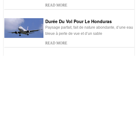
-
Budget de voyage au
-
Électricité et prises au
READ MORE
Honduras
Honduras
-
Durée du vol pour le
-
Eau potable au Honduras
Durée Du Vol Pour Le Honduras
Honduras
Paysage parfait, fait de nature abondante, d’une eau
bleue à perte de vue et d’un sable
-
Agence de voyage au
-
Location de voiture au
Honduras
Honduras
READ MORE
-
Hôtel pas cher Honduras
-
Shopping au Honduras
La Musique Au Honduras
-
Vol pas cher Honduras
Le Honduras possède des styles musicaux tant
-
Site UNESCO au Honduras
traditionnels que contemporains. Les musiques du
-
Voyage au Honduras sur
Honduras sont influencées
mesure
READ MORE
Eau Potable Au Honduras
Tout le long d’un séjour au Honduras, il est
formellement déconseillé de boire de l’eau du
READ MORE