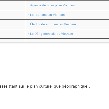
-
Agence de voyage au Vietnam
-
Le tourisme au Vietnam
-
Électricité et prises au Vietnam
-
Le Dông monnaie du Vietnam
-
Durée du vol pour le Vietnam
-
Agenda du Vietnam
-
Numéros utiles au Vietnam
-
Distances entre les régions du Vietnam
-
Transport au Vietnam
es (tant sur le plan culturel que géographique),
-
Histoire du Vietnam
-
Climat du Vietnam