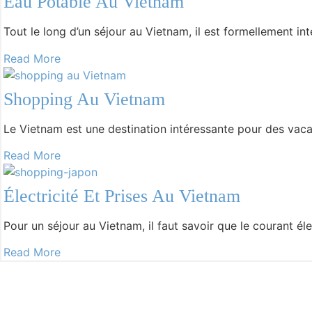
Eau Potable Au Vietnam
-
Ho Chi Minch Vietnam
-
Carte du Vietnam
Tout le long d’un séjour au Vietnam, il est formellement int
-
Carte d’identité du Vietnam
Read More
Shopping Au Vietnam
Le Vietnam est une destination intéressante pour des vaca
Read More
Électricité Et Prises Au Vietnam
Pour un séjour au Vietnam, il faut savoir que le courant él
Read More