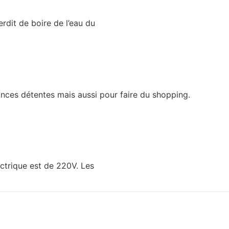
-
Hanoï Vietnam
-
Visa pour le Vietnam
erdit de boire de l’eau du
nces détentes mais aussi pour faire du shopping.
ectrique est de 220V. Les