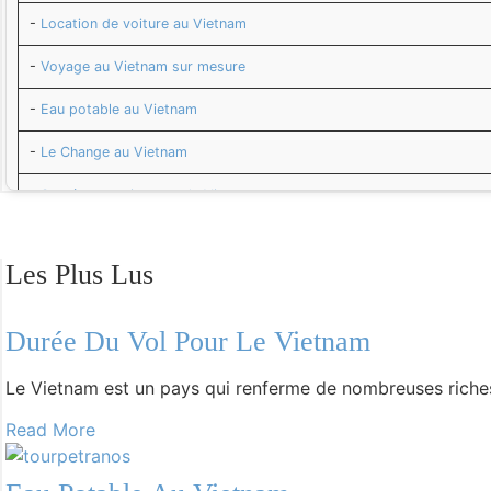
-
Location de voiture au Vietnam
-
Voyage au Vietnam sur mesure
-
Eau potable au Vietnam
-
Le Change au Vietnam
-
Santé et vaccins pour le Vietnam
-
Budget de voyage au Vietnam
Les Plus Lus
-
Sécurité au Vietnam
-
Adresses utiles au Vietnam
Durée Du Vol Pour Le Vietnam
-
La musique vietnamienne
Le Vietnam est un pays qui renferme de nombreuses richess
-
La cuisine vietnamienne : spécialités du Vietnam
Read More
-
Météo au Vietnam