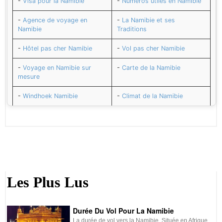
-
Visa pour la Namibie
-
Numéros utiles en Namibie
-
Agence de voyage en
-
La Namibie et ses
Namibie
Traditions
-
Hôtel pas cher Namibie
-
Vol pas cher Namibie
-
Voyage en Namibie sur
-
Carte de la Namibie
mesure
-
Windhoek Namibie
-
Climat de la Namibie
-
Météo de la Namibie
-
Distances entre les régions
de la Namibie
-
Histoire de la Namibie
-
Adresses utiles en Namibie
-
Gastronomie: Les
-
La musique en Namibie
spécialités Namibienne
Les Plus Lus
-
Santé et vaccins pour la
-
Transport: Les moyens de
Namibie
transport en Namibie
Durée Du Vol Pour La Namibie
-
Le décalage horaire en
-
Sécurité en Namibie
La durée de vol vers la Namibie Située en Afrique