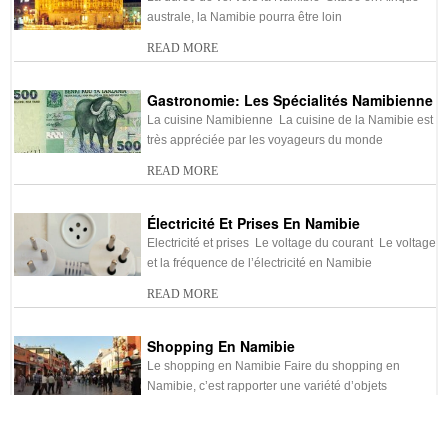
Namibie
australe, la Namibie pourra être loin
READ MORE
-
La monnaie Namibienne: Le
-
L’opération de Change en
Dollar Namibien
Namibie: Comment et où le
faire?
Gastronomie: Les Spécialités Namibienne
La cuisine Namibienne La cuisine de la Namibie est
-
La Namibie et son Agenda
-
Budget de voyage en
très appréciée par les voyageurs du monde
Namibie
READ MORE
-
Électricité et prises en
-
Durée du vol pour la
Namibie
Namibie
Électricité Et Prises En Namibie
-
Eau potable en Namibie
-
Shopping en Namibie
Electricité et prises Le voltage du courant Le voltage
et la fréquence de l’électricité en Namibie
-
Site UNESCO de la Namibie
-
Quand partir en voyage en
READ MORE
Namibie ?
Shopping En Namibie
Le shopping en Namibie Faire du shopping en
Namibie, c’est rapporter une variété d’objets
d’artisanat bien
READ MORE