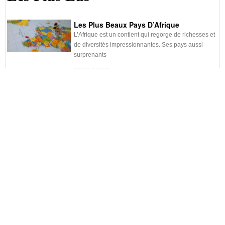
Les Plus Beaux Pays D’Afrique
L’Afrique est un contient qui regorge de richesses et
de diversités impressionnantes. Ses pays aussi
surprenants
READ MORE
La Réunion Élue La «plus Belle Île Du
Monde»!
Décrite parfois comme le petit Hawaï, l’île de la
Réunion est un bijou touristique magnifique à
READ MORE
Classement Des Plus Grands Ports Du
Monde
Il n’est secret pour personne que les plus grands
ports du monde se trouvent en Asie. Cela
READ MORE