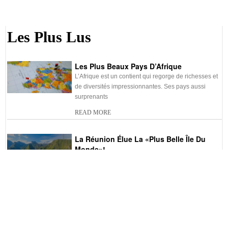
Les Plus Lus
Les Plus Beaux Pays D’Afrique
L’Afrique est un contient qui regorge de richesses et
de diversités impressionnantes. Ses pays aussi
surprenants
READ MORE
La Réunion Élue La «plus Belle Île Du
Monde»!
Décrite parfois comme le petit Hawaï, l’île de la
Réunion est un bijou touristique magnifique à
READ MORE
Classement Des Plus Grands Ports Du
Monde