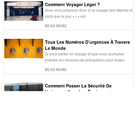
Comment Voyager Léger ?
Vous vous préparez donc à ce voyage tant attendu et
voilà que le jour « j » est
READ MORE
Tous Les Numéros D’urgences À Travers
Le Monde
Si vous partez en voyage et que vous souhaitez
prendre les mesures de précautions pour toutes
READ MORE
Comment Passer La Sécurité De
L’aéroport Avec Les Équipements
Médicaux Pour Handicapés?
Devoir attendre pendant de longues heures à
l’aéroport et se tenir en ligne longtemps pendant de
READ MORE
Les Dangers De Prendre L’avion Après