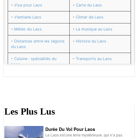
-
Visa pour Laos
-
Carte du Laos
-
Vientiane Laos
-
Climat de Laos
-
Météo du Laos
-
La musique au Laos
-
Distances entre les régions
-
Histoire du Laos
du Laos
-
Cuisine : spécialités du
-
Transports au Laos
Laos
-
Adresses utiles au Laos
-
Numéros utiles au Laos
-
Santé et vaccins pour Laos
-
Sécurité au Laos
-
Le Kip (LAK) monnaie du
-
Décalage horaire avec Laos
Laos
Les Plus Lus
-
Change au Laos
-
Agenda du Laos
Durée Du Vol Pour Laos
-
Budget de voyage au Laos
-
Électricité et prises au Laos
Le Laos est une terre mystérieuse, qui n’a pas