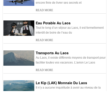
encore finie de livrer ses secrets et
-
Durée du vol pour Laos
-
Eau potable au Laos
READ MORE
-
Location de voiture au Laos
-
Hôtel pas cher Laos
-
Shopping au Laos
-
Vol pas cher Laos
Eau Potable Au Laos
Tout le long d’un séjour au Laos, il est formellement
-
Site UNESCO du Laos
-
Quand partir en voyage au
interdit de boire de l’eau du
Laos ?
READ MORE
-
Voyage au Laos sur mesure
Transports Au Laos
Au Laos, il existe différents moyens de transport pour
faciliter toutes vos vacances. L’avion Le Laos
READ MORE
Le Kip (LAK) Monnaie Du Laos
Il n’y a aucune inquiétude à avoir au niveau de la
monnaie Laotienne. La monnaie utilisée au
READ MORE