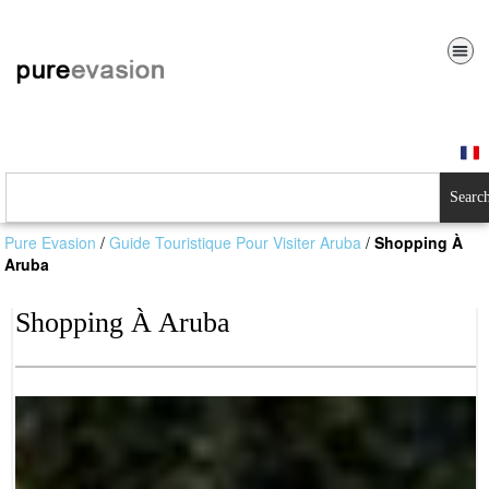
Searc
Pure Evasion
/
Guide Touristique Pour Visiter Aruba
/
Shopping À
Aruba
Shopping À Aruba