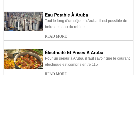
-
Location de voiture à Aruba
-
Hôtel pas cher Aruba
-
Vol pas cher Aruba
-
Quand partir en voyage à
Eau Potable À Aruba
Aruba ?
Tout le long d’un séjour à Aruba, il est possible de
boire de l’eau du robinet
-
Voyage à Aruba sur mesure
READ MORE
Électricité Et Prises À Aruba
Pour un séjour à Aruba, il faut savoir que le courant
électrique est compris entre 115
READ MORE
Le Florin D’Aruba Monnaie D’Aruba
Il n’y a aucune inquiétude à avoir au niveau de la
monnaie lors d’un séjour à
READ MORE