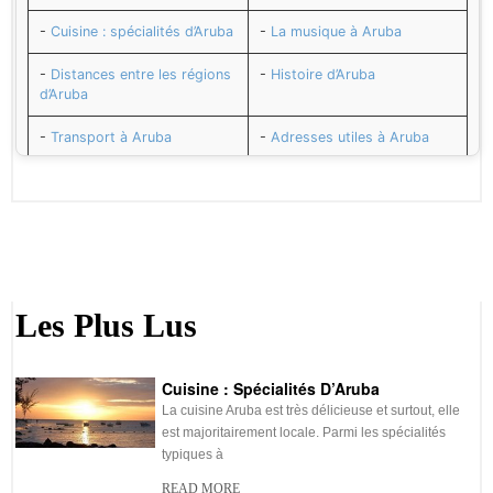
-
Cuisine : spécialités d’Aruba
-
La musique à Aruba
-
Distances entre les régions
-
Histoire d’Aruba
d’Aruba
-
Transport à Aruba
-
Adresses utiles à Aruba
-
Numéros utiles à Aruba
-
Santé et vaccins pour
Aruba
-
Décalage horaire avec
-
Sécurité à Aruba
Aruba
-
Le florin d’Aruba monnaie
-
Le Change à Aruba
Les Plus Lus
d’Aruba
-
Budget de voyage à Aruba
-
Électricité et prises à Aruba
Cuisine : Spécialités D’Aruba
-
Agenda d’Aruba
La cuisine Aruba est très délicieuse et surtout, elle
-
Durée du vol pour Aruba
est majoritairement locale. Parmi les spécialités
-
Eau potable à Aruba
-
Agence de voyage à Aruba
typiques à
READ MORE